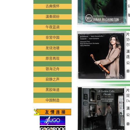
公
古典情怀
演奏缤纷
午夜蓝调
片
非常中国
协
尔苏
发烧池塘
演
连
原音再现
公
银海泛舟
单
寂静之声
黑胶味道
片
提
中国制造
De
演
公
单