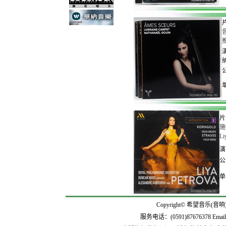
演
纳
公
片
施
L
演
公
单
Copyright© 希望音乐(音响
服务电话：(0591)87676378 Emai