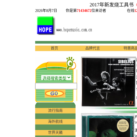
2017年新发烧工具书
2026年8月7日
你是第
71434672
位来访者
在线
1
首页
品牌代言
特惠商
流行指南
海外航线
W
世界天籁
W