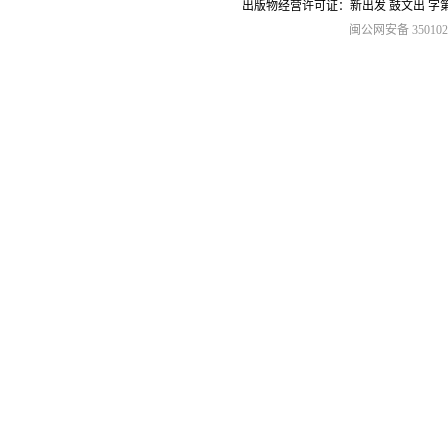
出版物经营许可证：新出发 鼓文出 字
闽公网安备 3501020