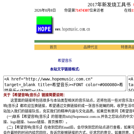
2017年新发烧工具书
2026年8月8日
你是第
71474307
位来访者
在线
1
首页
品牌代言
特惠商
希望音乐
本站文字链接格式:
关于【希望音响(音乐)】链接简要说明：
这里面的链接将包括很多与本站类型相关的音乐站点，还将包括一些对音乐及本
响(音乐)】都欢迎互换链接，希望通过交换链接织成一张音乐斑斓的网，收罗生活
站加入我们的链接队伍，充实我们的精神内涵与文化品质。如果您有意同【希望音响
(一)联系【希望音响(音乐)】的管理员hifi@hopemusic.com.cn.并告
接、logo链接、banner链接、首页推荐）。
(二)【希望音响(音乐)】在收到您的Email后，会尽快到您的站点进行查看，如
会在最短的时间内给您回信，告诉您能够链接的方式，征求您的意见，如果同意，