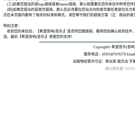
(三)如果您提出的是logo链接或者banner链接，那么就需要在您的来信中附带您所要
(四)如果您提出的是首页链接，那么您必须要在您站点内的首页面任意部位先为我
式在本页面内都有了相关的标准和格式，请您尊守我们的链接方案（注：我站的首页
特别注意：
收到您的来信后，【希望音响(音乐)】是否同您做链接，都将回信确认收到信件，
送。最后【希望音响(音乐)】感谢您的支持！
Copyright© 希望音乐(音响
服务电话：(0591)87676378 Emai
出版物经营许可证：新出发 鼓文出 字
闽公网安备 3501020