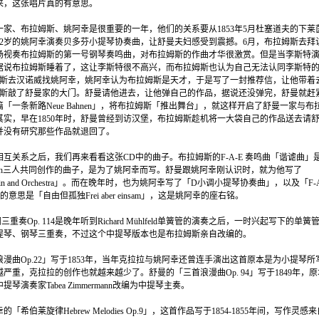
来，这张唱片真的有意思。
曼一家、布拉姆斯、姚阿幸是很重要的一年，他们的关系要从1853年5月杜塞道夫的下
22岁的姚阿幸演奏贝多芬小提琴协奏曲，让舒曼夫妇感受到震撼。6月，布拉姆斯去拜
场视奏布拉姆斯的第一号钢琴奏鸣曲，对布拉姆斯的作曲才华很激赏。但是当李斯特演
据说布拉姆斯睡着了，这让李斯特很不高兴，而布拉姆斯也认为自己无法认同李斯特
姆斯去汉诺威找姚阿幸，姚阿幸认为布拉姆斯是天才，于是写了一封推荐信，让他带着去找
拉姆斯敲了舒曼家的大门。舒曼请他进去，让他弹自己的作品，据说还没弹完，舒曼就赶
「一条新路Neue Bahnen」，将布拉姆斯「推出舞台」，就这样开启了舒曼一家与
其实，早在1850年时，舒曼曾经到访汉堡，布拉姆斯趁机将一大袋自己的作品送去请
并没有研究那些作品就退回了。
互关系之后，我们再来看看这张CD中的曲子。布拉姆斯的F-A-E 奏鸣曲「谐谑曲」
Dietrich三人共同创作的曲子，是为了姚阿幸而写。舒曼跟姚阿幸刚认识时，就为他写了
or Violin and Orchestra」。而在晚年时，也为姚阿幸写了「D小调小提琴协奏曲」，以及「F
的意思是「自由但孤独Frei aber einsam」，这是姚阿幸的座右铭。
重奏Op. 114是晚年听到Richard Mühlfeld单簧管的演奏之后，一时兴起写下的单
提琴、钢琴三重奏，不过这个中提琴版本也是布拉姆斯亲自改编的。
漫曲Op.22」写于1853年，当年克拉拉与姚阿幸还曾连手演出这首原本是为小提琴
严重，克拉拉的创作也就越来越少了。舒曼的「三首浪漫曲Op. 94」写于1849年，
琴演奏家Tabea Zimmermann改编为中提琴主奏。
「希伯莱旋律Hebrew Melodies Op.9」，这首作品写于1854-1855年间，写作灵