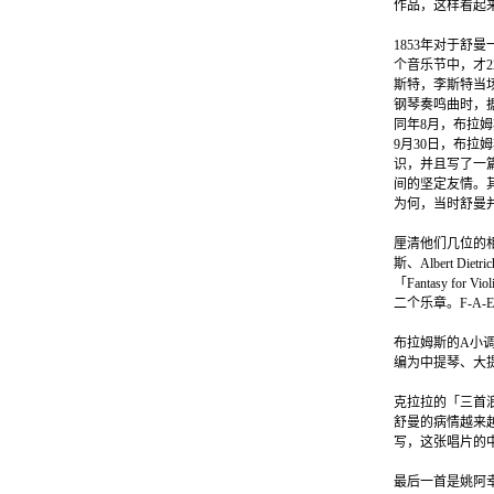
作品，这样看起
1853年对于舒
个音乐节中，才
斯特，李斯特当
钢琴奏鸣曲时，
同年8月，布拉
9月30日，布
识，并且写了一篇
间的坚定友情。
为何，当时舒曼
厘清他们几位的相
斯、Albert 
「Fantasy f
二个乐章。F-A-E
布拉姆斯的A小调三
编为中提琴、大
克拉拉的「三首浪
舒曼的病情越来越
写，这张唱片的中提
最后一首是姚阿幸的