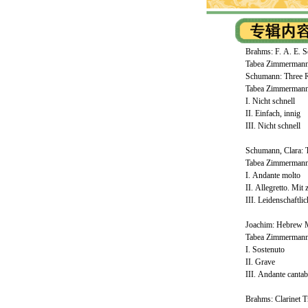
Brahms: F. A. E. S
Tabea Zimmermann,
Schumann: Three R
Tabea Zimmermann,
I. Nicht schnell
II. Einfach, innig
III. Nicht schnell
Schumann, Clara: 
Tabea Zimmermann,
I. Andante molto
II. Allegretto. Mit
III. Leidenschaftlic
Joachim: Hebrew M
Tabea Zimmermann,
I. Sostenuto
II. Grave
III. Andante cantab
Brahms: Clarinet T