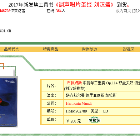
调声唱片圣经 刘汉盛
2017年新发烧工具书
《
》
到货
。
446708
位来访者
在线
1364
人
设为首页
|
加
品牌代言
特惠商品
时尚制造
影视区
布拉姆斯
中提琴三重奏 Op.114 舒曼夫妇 浪
片名：
(刘汉盛推荐)
演出：
塔齐默尔曼 佩里亚尼斯 凯拉斯
公司：
Harmonia Mundi
编号：
HMM902789 类型： CD
单价：
￥ 200 元