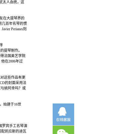
有犹太人血统，这
友友在大提琴界的
使用几百年名琴的惯
er Perianes则
获得
意大利的提琴制作。
获得法国美艺学院
。他在2006年过
我对这些作品有更
张CD的封面采用法
一家与姚阿幸吗？或
在地，始建于16世
年法国罗宾手工名琴演
搭配凯拉斯的迪瓦