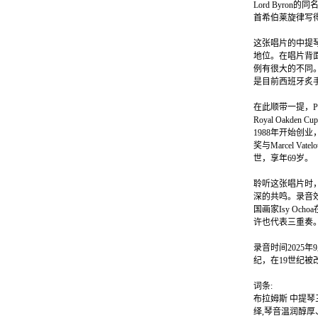
Lord Byr
首希伯莱旋律写
这张唱片的中提琴
地位。在唱片背面
例有很大的不同。而Je
是目前西班牙炙
在此顺带一提，Patr
Royal Oakd
1988年开始创
奖与Marcel V
世，享年69岁。
聆听这张唱片时
深的共鸣。录音效
国画家Isy O
许也代表三重奏
录音时间2025年9月
纪，在19世纪被
词条:
布拉姆斯 中提琴三
绎,琴音温润醇厚