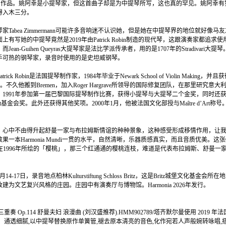
on的同名作品。姚阿幸是小提琴家，但这首曲子却是为中提琴所写，这也真的罕见。姚阿幸
得入木三分。
家Tabea Zimmermann可能许多音响迷不认识她，但是她在中提琴界的地位就好像马
上有写她的中提琴竟然是2019年由Patrick Robin制造的现代琴，这跟演奏家都追求
an-Guihen Queyras大提琴家是法比学派传承者，用的是1707年的Stradivari大提琴。Javi
手可热的钢琴家，录音时使用的是史坦威钢琴。
ick Robin是法国提琴制作家，1984年毕业于Newark School of Violin Making，并且
en Cup。不久他搬到Bremen，加入Roger Hargrave所领导的国际修复团队，在那里研究
业，1991年参加第一届巴黎国际提琴制作比赛，获得小提琴与大提琴二个金奖，同时还
atelot基金会奖。此外还获得其他奖项。2000年1月，他被法国文化部授与Maître d’Art称号
，心中不由得升起舒曼一家与布拉姆斯情谊的种种景象，这种感受形成移情作用，让
果一本Harmonia Mundi一贯的水平，自然清晰，乐器质感真实，而且音质优美。这
choa在1996年所绘的「樱桃」，那三个红通通的樱桃连枝，难道是代表布拉姆斯、舒曼
。
14-17日，录音地点柏林Kulturstiftung Schloss Britz，这是Britz城堡文化基金会所
改建为文艺复兴风格的庄园。庄园中有演奏厅与博物馆。Harmonia 2026年发行。
重奏 Op.114 舒曼夫妇 浪漫曲 (刘汉盛推荐).HMM902789/塔齐默尔曼使用 2019 
、通透细腻,以中提琴替换原作单簧管,褪去原本清亮的音色,化作宛若人声般婉转咏唱,