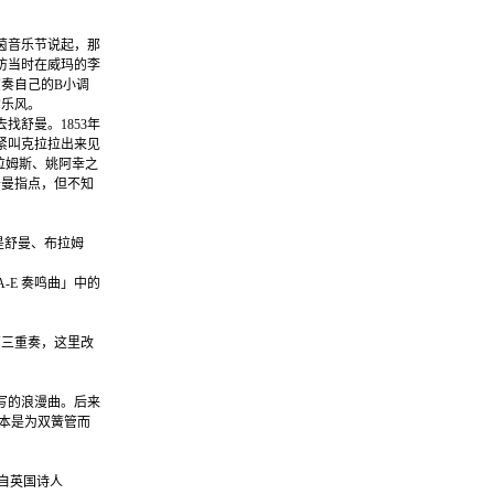
莱茵音乐节说起，那
访当时在威玛的李
奏自己的B小调
的乐风。
舒曼。1853年
紧叫克拉拉出来见
布拉姆斯、姚阿幸之
舒曼指点，但不知
是舒曼、布拉姆
-A-E 奏鸣曲」中的
簧管三重奏，这里改
所写的浪漫曲。后来
原本是为双簧管而
感来自英国诗人